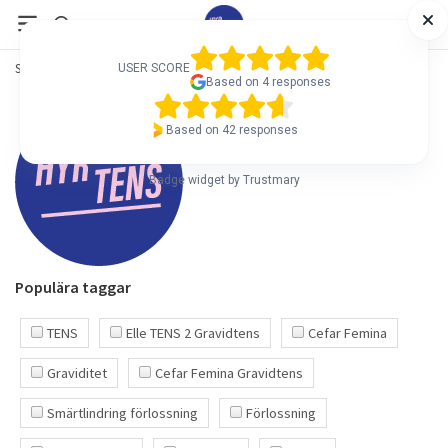
Startsida
/
Blogg
USER SCORE
Based on 4 responses
Based on 42 responses
Badge widget by Trustmary
Populära taggar
TENS
Elle TENS 2 Gravidtens
Cefar Femina
Graviditet
Cefar Femina Gravidtens
Smärtlindring förlossning
Förlossning