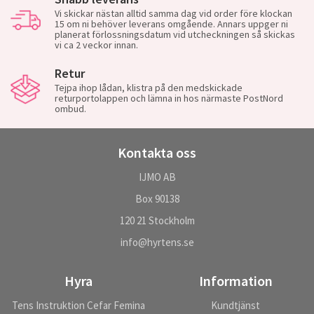
Vi skickar nästan alltid samma dag vid order före klockan
15 om ni behöver leverans omgående. Annars uppger ni
planerat förlossningsdatum vid utcheckningen så skickas
vi ca 2 veckor innan.
Retur
Tejpa ihop lådan, klistra på den medskickade
returportolappen och lämna in hos närmaste PostNord
ombud.
Kontakta oss
IJMO AB
Box 90138
120 21 Stockholm
info@hyrtens.se
Hyra
Information
Tens Instruktion Cefar Femina
Kundtjänst