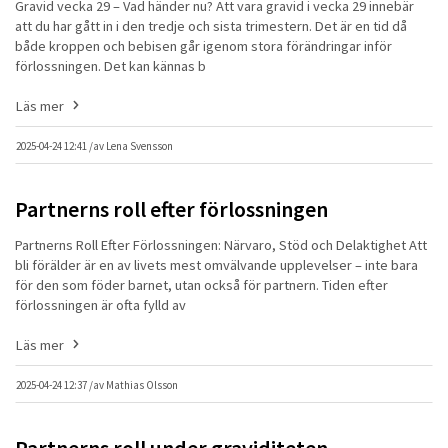
Gravid vecka 29 – Vad händer nu? Att vara gravid i vecka 29 innebär
att du har gått in i den tredje och sista trimestern. Det är en tid då
både kroppen och bebisen går igenom stora förändringar inför
förlossningen. Det kan kännas b
Läs mer
2025-04-24 12:41 /
av
Lena Svensson
Partnerns roll efter förlossningen
Partnerns Roll Efter Förlossningen: Närvaro, Stöd och Delaktighet Att
bli förälder är en av livets mest omvälvande upplevelser – inte bara
för den som föder barnet, utan också för partnern. Tiden efter
förlossningen är ofta fylld av
Läs mer
2025-04-24 12:37 /
av
Mathias Olsson
Partnerns roll under graviditeten