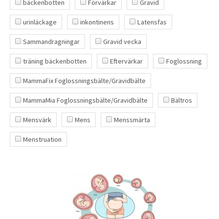
bäckenbotten
Förvärkar
Gravid
urinläckage
inkontinens
Latensfas
Sammandragningar
Gravid vecka
träning bäckenbotten
Eftervärkar
Foglossning
MammaFix Foglossningsbälte/Gravidbälte
MammaMia Foglossningsbälte/Gravidbälte
Bältros
Mensvärk
Mens
Menssmärta
Menstruation