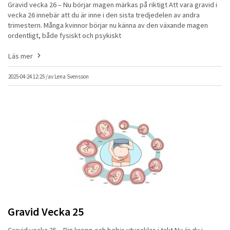
Gravid vecka 26 – Nu börjar magen märkas på riktigt Att vara gravid i
vecka 26 innebär att du är inne i den sista tredjedelen av andra
trimestern. Många kvinnor börjar nu känna av den växande magen
ordentligt, både fysiskt och psykiskt
Läs mer
2025-04-24 12:25 /
av
Lena Svensson
Gravid Vecka 25
Gravid vecka 25 – Din kropp och bebis utvecklas i takt Nu är du i