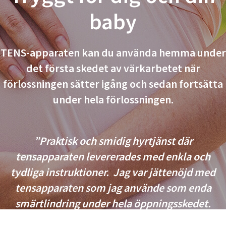
baby
TENS-apparaten kan du använda hemma under
det första skedet av värkarbetet när
förlossningen sätter igång och sedan fortsätta
under hela förlossningen.
”Praktisk och smidig hyrtjänst där
tensapparaten levererades med enkla och
tydliga instruktioner. Jag var jättenöjd med
tensapparaten som jag använde som enda
smärtlindring under hela öppningsskedet.
Utöver bra smärtlindring gav den också en