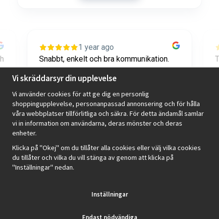
1 year ago
ch
Snabbt, enkelt och bra kommunikation.
T
Toppen!
o
Vi skräddarsyr din upplevelse
Vi använder cookies för att ge dig en personlig
Axel Diedrichs
shoppingupplevelse, personanpassad annonsering och för hålla
våra webbplatser tillförlitliga och säkra. För detta ändamål samlar
vi in information om användarna, deras mönster och deras
Page
enheter.
2
2 / 42
Klicka på "Okej" om du tillåter alla cookies eller välj vilka cookies
of
du tillåter och vilka du vill stänga av genom att klicka på
42
"Inställningar" nedan.
Review widget
by
trustmary
Inställningar
Endast nödvändiga