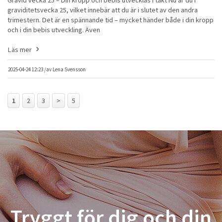
graviditetsvecka 25, vilket innebär att du är i slutet av den andra
trimestern. Det är en spännande tid – mycket händer både i din kropp
och i din bebis utveckling. Även
Läs mer
2025-04-24 12:23 /
av
Lena Svensson
1
2
3
>
5
Tryggt för dig och din