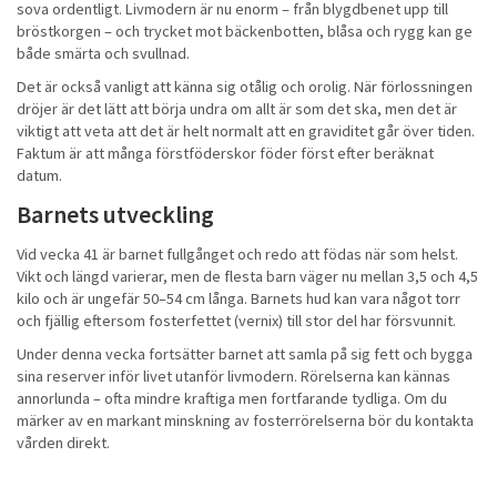
sova ordentligt. Livmodern är nu enorm – från blygdbenet upp till
bröstkorgen – och trycket mot bäckenbotten, blåsa och rygg kan ge
både smärta och svullnad.
Det är också vanligt att känna sig otålig och orolig. När förlossningen
dröjer är det lätt att börja undra om allt är som det ska, men det är
viktigt att veta att det är helt normalt att en graviditet går över tiden.
Faktum är att många förstföderskor föder först efter beräknat
datum.
Barnets utveckling
Vid vecka 41 är barnet fullgånget och redo att födas när som helst.
Vikt och längd varierar, men de flesta barn väger nu mellan 3,5 och 4,5
kilo och är ungefär 50–54 cm långa. Barnets hud kan vara något torr
och fjällig eftersom fosterfettet (vernix) till stor del har försvunnit.
Under denna vecka fortsätter barnet att samla på sig fett och bygga
sina reserver inför livet utanför livmodern. Rörelserna kan kännas
annorlunda – ofta mindre kraftiga men fortfarande tydliga. Om du
märker av en markant minskning av fosterrörelserna bör du kontakta
vården direkt.