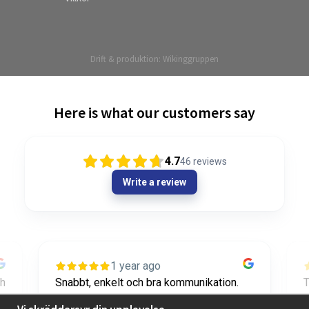
Drift & produktion:
Wikinggruppen
Here is what our customers say
4.7
46
reviews
Write a review
1 year ago
ch
Snabbt, enkelt och bra kommunikation.
T
Toppen!
o