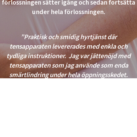
förlossningen sätter igång och sedan fortsätta
under hela förlossningen.
”Praktisk och smidig hyrtjänst där
tensapparaten levererades med enkla och
tydliga instruktioner. Jag var jättenöjd med
tensapparaten som jag använde som enda
smärtlindring under hela öppningsskedet.
Utöver bra smärtlindring gav den också en
känsla av kontroll när jag kunde styra
intensiteten under förlossningsprocessen. Jag
rekommenderar alla att prova tens som
smärtlindring!”
- Caroline