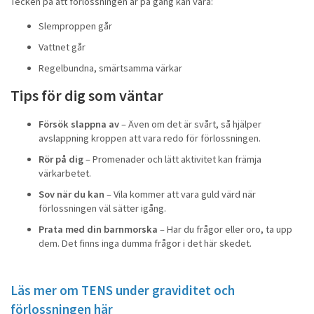
Tecken på att förlossningen är på gång kan vara:
Slemproppen går
Vattnet går
Regelbundna, smärtsamma värkar
Tips för dig som väntar
Försök slappna av
– Även om det är svårt, så hjälper
avslappning kroppen att vara redo för förlossningen.
Rör på dig
– Promenader och lätt aktivitet kan främja
värkarbetet.
Sov när du kan
– Vila kommer att vara guld värd när
förlossningen väl sätter igång.
Prata med din barnmorska
– Har du frågor eller oro, ta upp
dem. Det finns inga dumma frågor i det här skedet.
Läs mer om TENS under graviditet och
förlossningen här