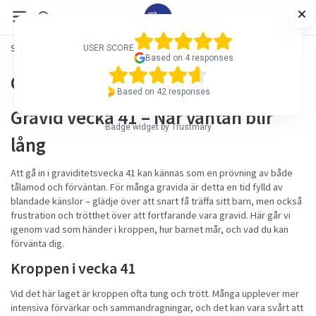
Startsida
/
Blogg
/
Gravid vecka 41
USER SCORE
USER SCORE
Based on 4 responses
Based on 4 responses
Gravid vecka 41
Based on 42 responses
Based on 42 responses
Gravid vecka 41 – När väntan blir
Badge widget by Trustmary
Badge widget by Trustmary
lång
Att gå in i graviditetsvecka 41 kan kännas som en prövning av både
tålamod och förväntan. För många gravida är detta en tid fylld av
blandade känslor – glädje över att snart få träffa sitt barn, men också
frustration och trötthet över att fortfarande vara gravid. Här går vi
igenom vad som händer i kroppen, hur barnet mår, och vad du kan
förvänta dig.
Kroppen i vecka 41
Vid det här laget är kroppen ofta tung och trött. Många upplever mer
intensiva förvärkar och sammandragningar, och det kan vara svårt att