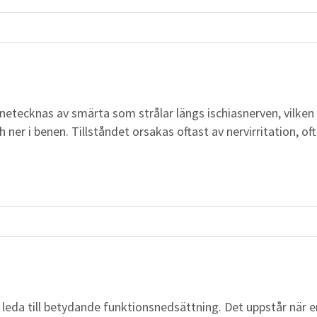
nnetecknas av smärta som strålar längs ischiasnerven, vilken
er i benen. Tillståndet orsakas oftast av nervirritation, of
n leda till betydande funktionsnedsättning. Det uppstår när e