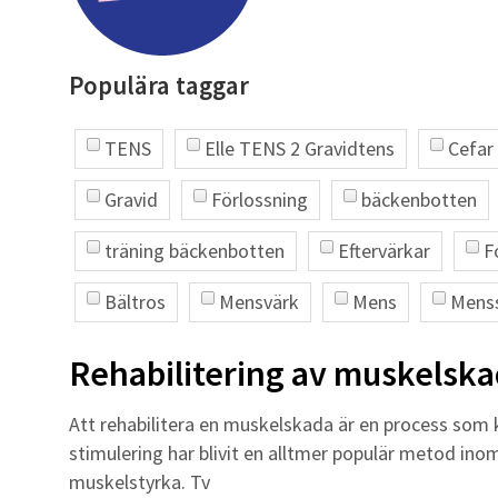
Populära taggar
TENS
Elle TENS 2 Gravidtens
Cefar
Gravid
Förlossning
bäckenbotten
träning bäckenbotten
Eftervärkar
F
Bältros
Mensvärk
Mens
Mens
Rehabilitering av muskelsk
Att rehabilitera en muskelskada är en process som 
stimulering har blivit en alltmer populär metod ino
muskelstyrka. Tv