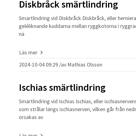
Diskbråck smärtlindring
Smärtlindring vid Diskbråck Diskbråck, eller herniera
geléliknande kuddarna mellan ryggkotorna i ryggraden
nä
Läs mer
2024-10-04 09:29 /
av
Mathias Olsson
Ischias smärtlindring
Smärtlindring vid Ischias Ischias, eller ischiasnerv
som strålar längs ischiasnerven, vilken går från ne
orsakas av
Läs mer