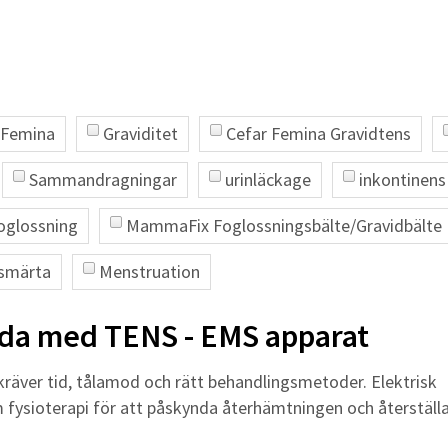
 Femina
Graviditet
Cefar Femina Gravidtens
Sammandragningar
urinläckage
inkontinens
oglossning
MammaFix Foglossningsbälte/Gravidbälte
smärta
Menstruation
ada med TENS - EMS apparat
kräver tid, tålamod och rätt behandlingsmetoder. Elektrisk
m fysioterapi för att påskynda återhämtningen och återställ