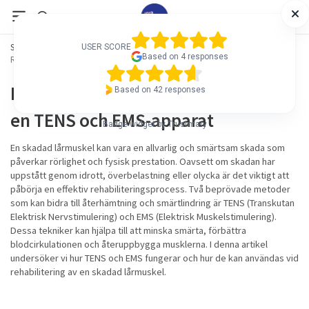
Startsida
/
Blogg
/
USER SCORE
USER SCORE
Based on 4 responses
Based on 4 responses
Rehabilitera skadad lårmuskel med en TENS och EMS-apparat
Rehabilitera skadad lårmuskel med
Based on 42 responses
Based on 42 responses
en TENS och EMS-apparat
Badge widget by Trustmary
Badge widget by Trustmary
En skadad lårmuskel kan vara en allvarlig och smärtsam skada som
påverkar rörlighet och fysisk prestation. Oavsett om skadan har
uppstått genom idrott, överbelastning eller olycka är det viktigt att
påbörja en effektiv rehabiliteringsprocess. Två beprövade metoder
som kan bidra till återhämtning och smärtlindring är TENS (Transkutan
Elektrisk Nervstimulering) och EMS (Elektrisk Muskelstimulering).
Dessa tekniker kan hjälpa till att minska smärta, förbättra
blodcirkulationen och återuppbygga musklerna. I denna artikel
undersöker vi hur TENS och EMS fungerar och hur de kan användas vid
rehabilitering av en skadad lårmuskel.