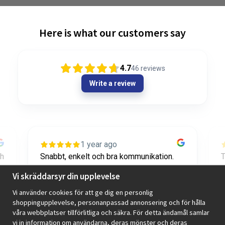
Here is what our customers say
4.7
46
reviews
Write a review
1 year ago
ch
Snabbt, enkelt och bra kommunikation.
T
Toppen!
o
Vi skräddarsyr din upplevelse
Vi använder cookies för att ge dig en personlig
Axel Diedrichs
shoppingupplevelse, personanpassad annonsering och för hålla
våra webbplatser tillförlitliga och säkra. För detta ändamål samlar
vi in information om användarna, deras mönster och deras