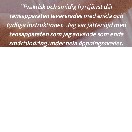
”Praktisk och smidig hyrtjänst där
tensapparaten levererades med enkla och
tydliga instruktioner. Jag var jättenöjd med
tensapparaten som jag använde som enda
smärtlindring under hela öppningsskedet.
Utöver bra smärtlindring gav den också en
känsla av kontroll när jag kunde styra
intensiteten under förlossningsprocessen. Jag
rekommenderar alla att prova tens som
smärtlindring!”
- Caroline