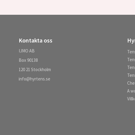
Kontakta oss
Hy
IJMO AB
Ten
Tens
Box 90138
Tens
120 21 Stockholm
Tens
info@hyrtens.se
Che
A wo
Vill