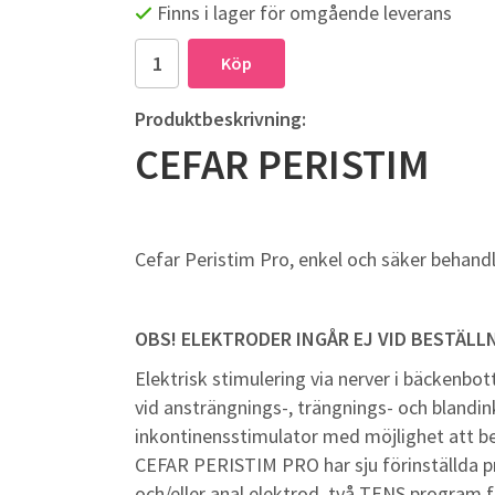
Finns i lager för omgående leverans
Köp
Produktbeskrivning:
CEFAR PERISTIM
Cefar Peristim Pro, enkel och säker behand
OBS! ELEKTRODER INGÅR EJ VID BESTÄLLN
Elektrisk stimulering via nerver i bäckenbo
vid ansträngnings-, trängnings- och bland
inkontinensstimulator med möjlighet att be
CEFAR PERISTIM PRO har sju förinställda p
och/eller anal elektrod, två TENS program 