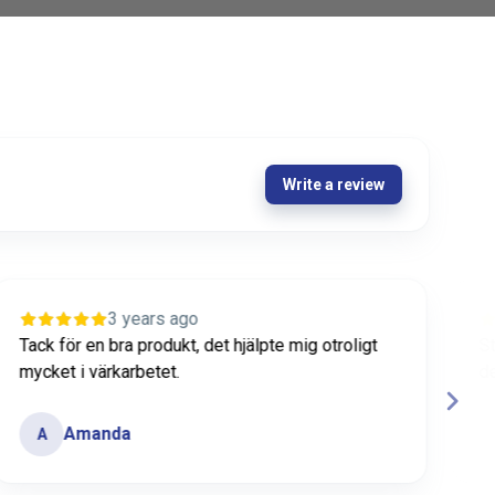
Write a review
3 years ago
Stort Tack för snabb handläggning, uppskattar
T
det verkligen!
v
e
Maria
M