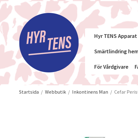
Hyr TENS Apparat
Smärtlindring h
För Vårdgivare
F
Startsida
/
Webbutik
/
Inkontinens Man
/
Cefar Peri