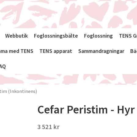
Webbutik
Foglossningsbälte
Foglossning
TENS G
emma med TENS
TENS apparat
Sammandragningar
Bä
AQ
stim (Inkontinens)
Cefar Peristim - Hyr
3 521 kr