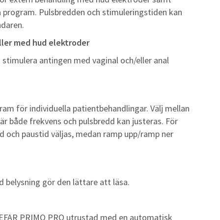
a program. Pulsbredden och stimuleringstiden kan
ändaren.
ller med hud elektroder
stimulera antingen med vaginal och/eller anal
ram för individuella patientbehandlingar. Välj mellan
där både frekvens och pulsbredd kan justeras. För
id och paustid väljas, medan ramp upp/ramp ner
 belysning gör den lättare att läsa.
r CEFAR PRIMO PRO utrustad med en automatisk