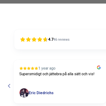
4.7
46
reviews
1 year ago
Snabbt, enkelt och bra kommunikation. Toppen!
Axel Diedrichs