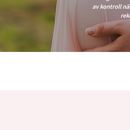
av kontroll nä
rek