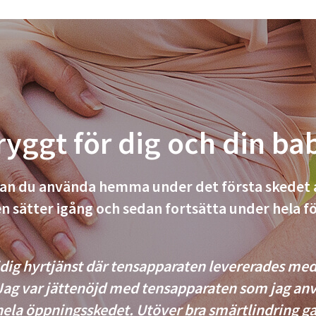
ryggt för dig och din ba
n du använda hemma under det första skedet 
n sätter igång och sedan fortsätta under hela f
dig hyrtjänst där tensapparaten levererades med
 Jag var jättenöjd med tensapparaten som jag a
hela öppningsskedet. Utöver bra smärtlindring ga