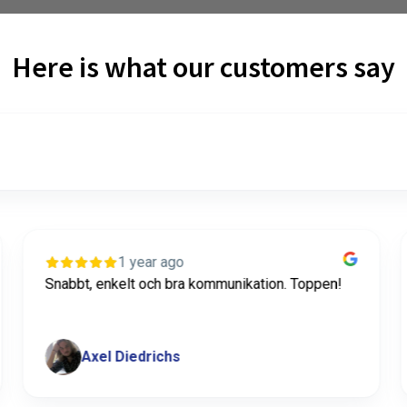
Here is what our customers say
3 years ago
Tack för en bra produkt, det hjälpte mig otroligt
mycket i värkarbetet.
Amanda
A