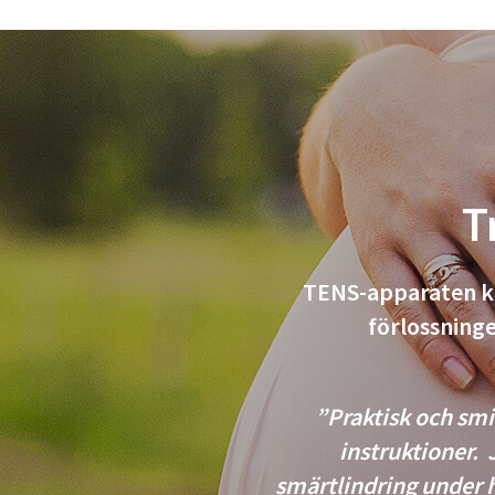
T
TENS-apparaten ka
förlossninge
”Praktisk och smi
instruktioner.
smärtlindring under 