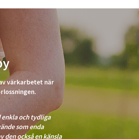
by
av värkarbetet när
örlossningen.
 enkla och tydliga
nvände som enda
v den också en känsla