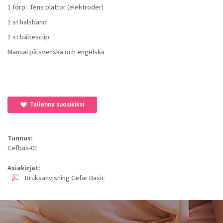
1 förp. Tens plattor (elektroder)
1 st halsband
1 st bältesclip
Manual på svenska och engelska
Tallenna suosikiksi
Tunnus:
Cefbas-01
Asiakirjat:
Bruksanvisning Cefar Basic