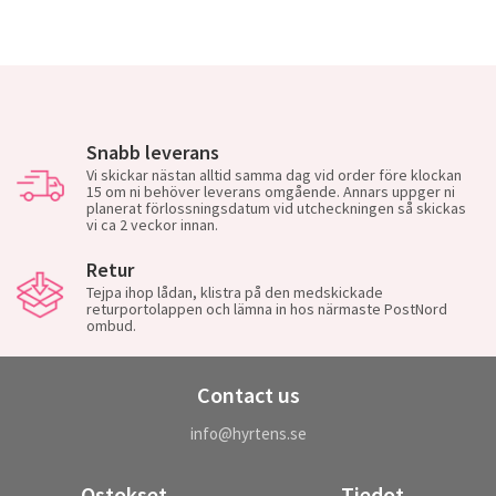
Snabb leverans
Vi skickar nästan alltid samma dag vid order före klockan
15 om ni behöver leverans omgående. Annars uppger ni
planerat förlossningsdatum vid utcheckningen så skickas
vi ca 2 veckor innan.
Retur
Tejpa ihop lådan, klistra på den medskickade
returportolappen och lämna in hos närmaste PostNord
ombud.
Contact us
info@hyrtens.se
Ostokset
Tiedot