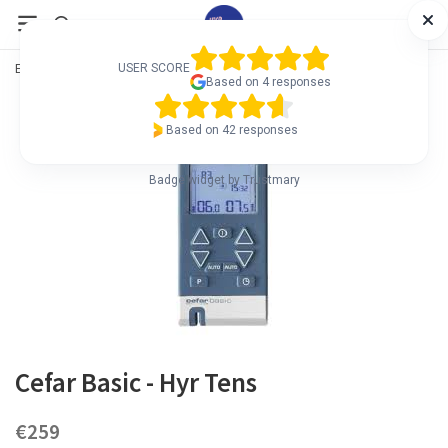
Etusivu
/
Webbutik
/
Tens
/
Cefar Basic
USER SCORE
Based on 4 responses
Based on 42 responses
Badge widget by Trustmary
Cefar Basic - Hyr Tens
€259