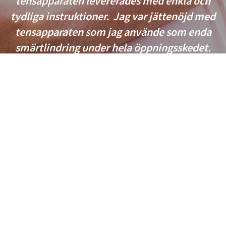
tensapparaten levererades med enkla och
tydliga instruktioner. Jag var jättenöjd med
tensapparaten som jag använde som enda
smärtlindring under hela öppningsskedet.
Utöver bra smärtlindring gav den också en
känsla av kontroll när jag kunde styra
intensiteten under förlossningsprocessen. Jag
rekommenderar alla att prova tens som
smärtlindring!”
- Caroline