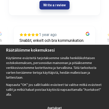
Write a review
1 year ago
ch
Snabbt, enkelt och bra kommunikation.
T
Toppen!
o
Räätälöimme kokemuksesi
Käytämme evästeitä tarjotaksemme sinulle henkilökohtaisen
Axel Diedrichs
ostokokemuksen, personoidun mainonnan ja pitääksemme
verkkosivustomme luotettavina ja turvallisina. Tätä tarkoitusta
varten keräämme tietoja käyttäjistä, heidän malleistaan ​​ja
Page
laitteistaan.
2
2 / 42
Napsauta "OK" jos sallit kaikki evästeet tai valitse mitkä evästeet
of
sallit ja mitkä haluat poistaa käytöstä napsauttamalla "Asetukset"
42
alla.
Review widget
by
trustmary
Asetukset