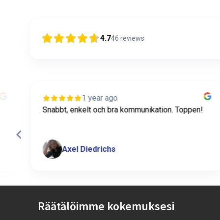
4.7
46
reviews
1 year ago
Snabbt, enkelt och bra kommunikation. Toppen!
Axel Diedrichs
Page
2
Räätälöimme kokemuksesi
of
42