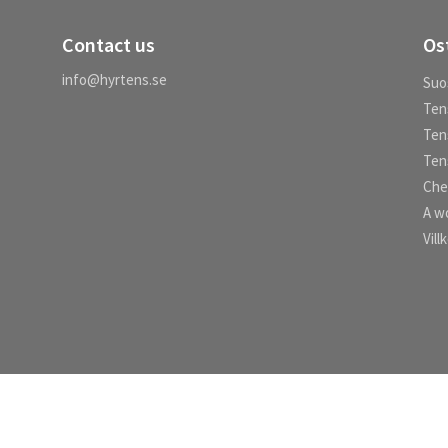
Contact us
Os
info@hyrtens.se
Suos
Ten
Ten
Tens
Che
A wo
Vill