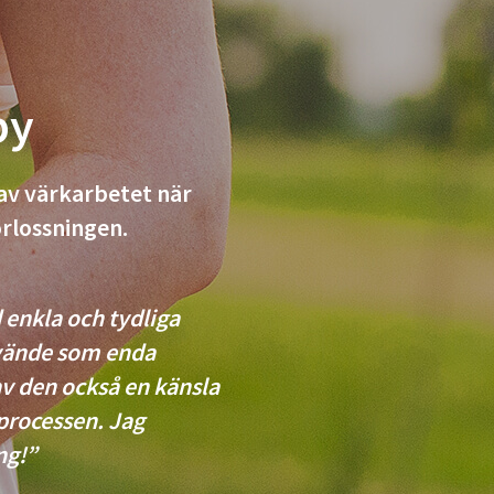
by
av värkarbetet när
örlossningen.
 enkla och tydliga
nvände som enda
v den också en känsla
sprocessen. Jag
ng!”