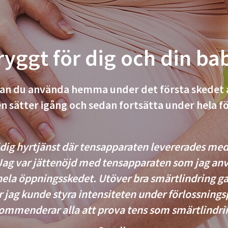
ryggt för dig och din ba
n du använda hemma under det första skedet 
n sätter igång och sedan fortsätta under hela f
dig hyrtjänst där tensapparaten levererades med
 Jag var jättenöjd med tensapparaten som jag a
hela öppningsskedet. Utöver bra smärtlindring ga
r jag kunde styra intensiteten under förlossning
ommenderar alla att prova tens som smärtlindri