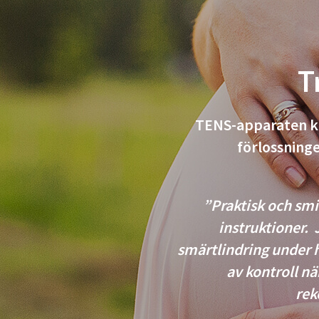
T
TENS-apparaten ka
förlossninge
”Praktisk och smi
instruktioner.
smärtlindring under 
av kontroll nä
rek