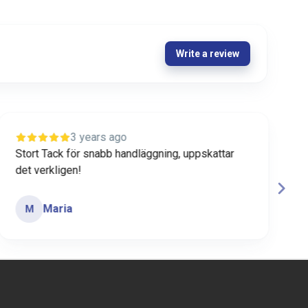
Write a review
3 years ago
Stort Tack för snabb handläggning, uppskattar
T
det verkligen!
v
e
Maria
M