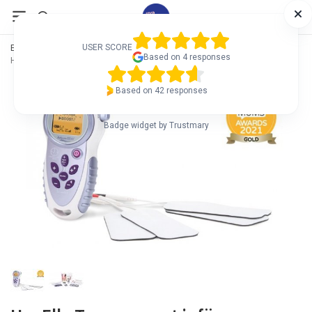
Etusivu
/
Hyr TENS Apparat
/
USER SCORE
Based on 4 responses
Hyr Tens apparat Elle Tens under hela graviditeten
Based on 42 responses
Badge widget by Trustmary