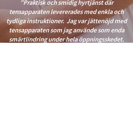
”Praktisk och smidig hyrtjänst där
tensapparaten levererades med enkla och
tydliga instruktioner. Jag var jättenöjd med
tensapparaten som jag använde som enda
smärtlindring under hela öppningsskedet.
Utöver bra smärtlindring gav den också en
känsla av kontroll när jag kunde styra
intensiteten under förlossningsprocessen. Jag
rekommenderar alla att prova tens som
smärtlindring!”
- Caroline