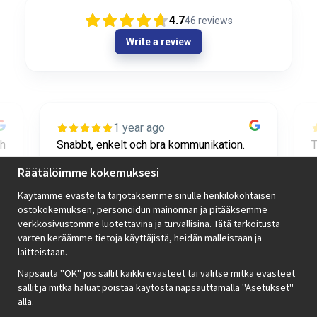
4.7
46
reviews
Write a review
1 year ago
ch
Snabbt, enkelt och bra kommunikation.
T
Toppen!
o
Räätälöimme kokemuksesi
Käytämme evästeitä tarjotaksemme sinulle henkilökohtaisen
Axel Diedrichs
ostokokemuksen, personoidun mainonnan ja pitääksemme
verkkosivustomme luotettavina ja turvallisina. Tätä tarkoitusta
varten keräämme tietoja käyttäjistä, heidän malleistaan ​​ja
Page
laitteistaan.
2
2 / 42
Napsauta "OK" jos sallit kaikki evästeet tai valitse mitkä evästeet
of
sallit ja mitkä haluat poistaa käytöstä napsauttamalla "Asetukset"
42
alla.