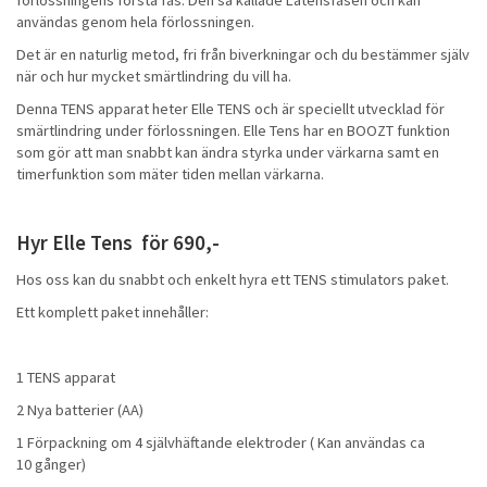
användas genom hela förlossningen.
Det är en naturlig metod, fri från biverkningar och du bestämmer själv
när och hur mycket smärtlindring du vill ha.
Denna TENS apparat heter Elle TENS och är speciellt utvecklad för
smärtlindring under förlossningen. Elle Tens har en BOOZT funktion
som gör att man snabbt kan ändra styrka under värkarna samt en
timerfunktion som mäter tiden mellan värkarna.
Hyr Elle Tens för 690,-
Hos oss kan du snabbt och enkelt hyra ett TENS stimulators paket.
Ett komplett paket innehåller:
1 TENS apparat
2 Nya batterier (AA)
1 Förpackning om 4 självhäftande elektroder ( Kan användas ca
10 gånger)