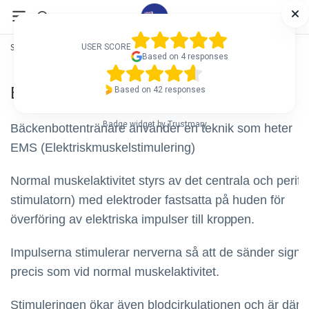
Startsiden
/
Bäckenbottentränare
USER SCORE
USER SCORE
Based on 4 responses
Based on 4 responses
Bäckenbottentränare
Based on 42 responses
Based on 42 responses
Badge widget by Trustmary
Badge widget by Trustmary
Bäckenbottentränare använder en teknik som heter
EMS
(Elektriskmuskelstimulering)
Normal muskelaktivitet styrs av det centrala och perif
stimulatorn) med elektroder fastsatta på huden för
överföring av elektriska impulser till
kroppen.
Impulserna stimulerar nerverna så att de sänder signale
precis som vid normal muskelaktivitet.
Stimuleringen ökar även blodcirkulationen och är därfö