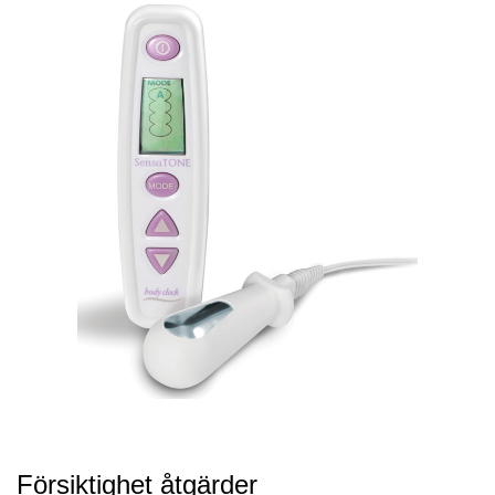
Försiktighet åtgärder