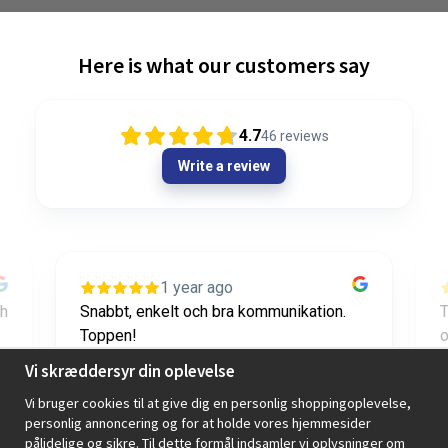
Here is what our customers say
4.7
46
reviews
Write a review
1 year ago
ch
Snabbt, enkelt och bra kommunikation.
T
Toppen!
o
Vi skræddersyr din oplevelse
Axel Diedrichs
Vi bruger cookies til at give dig en personlig shoppingoplevelse,
personlig annoncering og for at holde vores hjemmesider
pålidelige og sikre. Til dette formål indsamler vi oplysninger om